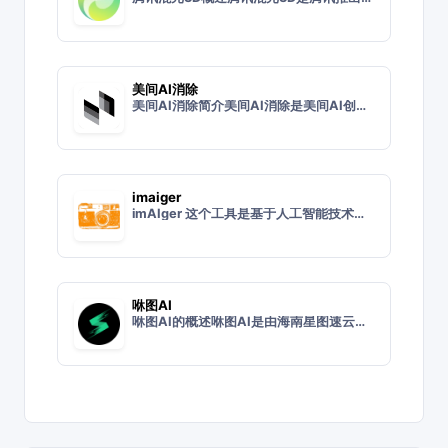
美间AI消除
美间AI消除简介美间AI消除是美间AI创意设计平台中的一个功能，该平台是一个集成了多种AI设计工具的在线服务平台，旨在帮助用户快速生成高品质的营销海报、3D效果
imaiger
imAIger 这个工具是基于人工智能技术的图片搜索工具，专门用来搜索数百万张由先进的人工智能技术生成的艺术作品和图片。只需简单描述您想要的图像，您就可以开启一
咻图AI
咻图AI的概述咻图AI是由海南星图速云科技有限公司开发的一款面向影楼的摄影后期AI修图软件。该软件利用AI人脸识别和先进的图像算法，旨在帮助影楼摄影师快速高效地