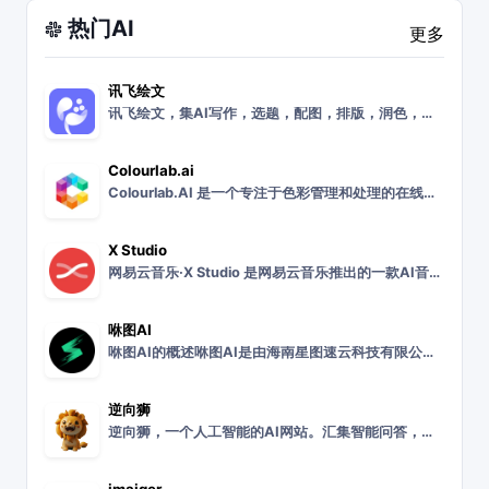
热门AI
更多
讯飞绘文
讯飞绘文，集AI写作，选题，配图，排版，润色，发布等功能为一体的智能创作平台。通用稿件30分钟生成，深度稿件效率翻番。应用于企业公众号，头条，新闻、等场景。释放
Colourlab.ai
Colourlab.AI 是一个专注于色彩管理和处理的在线平台。Colourlab.AI 平台旨在为创意专业人士提供先进的色彩工具和解决方案。虽然具体功能细节有
X Studio
网易云音乐·X Studio 是网易云音乐推出的一款AI音乐创作工具。网易云音乐·X Studio 工具旨在为音乐创作者提供一个智能化的创作平台，结合了人工智能
咻图AI
咻图AI的概述咻图AI是由海南星图速云科技有限公司开发的一款面向影楼的摄影后期AI修图软件。该软件利用AI人脸识别和先进的图像算法，旨在帮助影楼摄影师快速高效地
逆向狮
逆向狮，一个人工智能的AI网站。汇集智能问答，绘画，图片处理，知识库训练，论文写作等AI应用。人类思维写作我们的ai模型能按人类正常写作习惯和思维，从分析到构思
imaiger