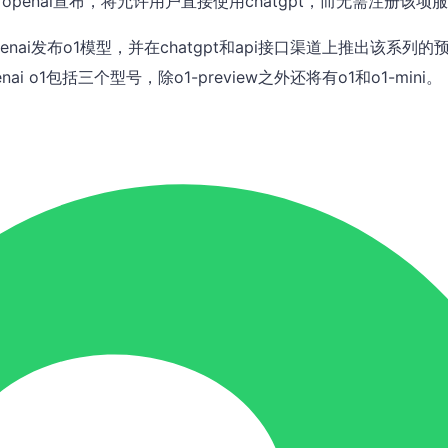
，openai宣布，将允许用户直接使用chatgpt，而无需注册该项
penai发布o1模型，并在chatgpt和api接口渠道上推出该系列的
。openai o1包括三个型号，除o1-preview之外还将有o1和o1-mini。