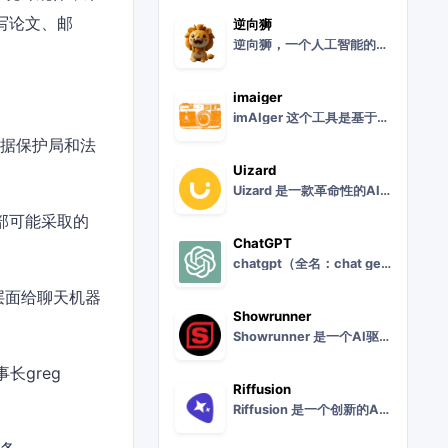
写论文、邮
逆向狮
逆向狮，一个人工智能的AI网站。汇集智能问答，绘画，图片处理，知识库训练，论文写作等AI应用。人类思维写作我们的ai模型能按人类正常写作习惯和思维，从分析到构思
imaiger
imAIger 这个工具是基于人工智能技术的图片搜索工具，专门用来搜索数百万张由先进的人工智能技术生成的艺术作品和图片。只需简单描述您想要的图像，您就可以开启一
数据保护局和法
Uizard
Uizard 是一款革命性的AI驱动UI设计工具，它标志着用户界面设计领域的一个重要里程碑。作为世界上首个AI UI设计工具，Uizard 旨在为设计师和开发者
部可能采取的
ChatGPT
chatgpt（全名：chat generative pre-trained transformer），是openai研发的一款聊天机器人程序，于2022年11
系统层面给聊天机器
Showrunner
Showrunner 是一个AI驱动的创意助手平台，旨在帮助创作者和内容制作团队更高效地进行内容创作和管理。Showrunner 平台提供了一系列强大的工具和功
事长greg
Riffusion
Riffusion 是一个创新的AI音乐生成项目，旨在探索人工智能在音乐创作领域的应用。Riffusion 项目利用先进的机器学习技术，为音乐爱好者和创作者提供