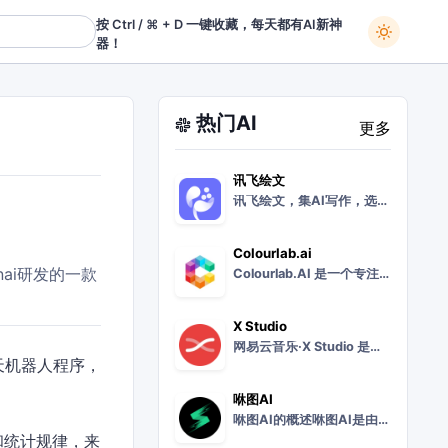
按 Ctrl / ⌘ + D 一键收藏，每天都有AI新神
器！
热门AI
更多
讯飞绘文
讯飞绘文，集AI写作，选题，配图，排版，润色，发布等功能为一体的智能创作平台。通用稿件30分钟生成，深度稿件效率翻番。应用于企业公众号，头条，新闻、等场景。释放
Colourlab.ai
openai研发的一款
Colourlab.AI 是一个专注于色彩管理和处理的在线平台。Colourlab.AI 平台旨在为创意专业人士提供先进的色彩工具和解决方案。虽然具体功能细节有
X Studio
网易云音乐·X Studio 是网易云音乐推出的一款AI音乐创作工具。网易云音乐·X Studio 工具旨在为音乐创作者提供一个智能化的创作平台，结合了人工智能
一款聊天机器人程序，
咻图AI
咻图AI的概述咻图AI是由海南星图速云科技有限公司开发的一款面向影楼的摄影后期AI修图软件。该软件利用AI人脸识别和先进的图像算法，旨在帮助影楼摄影师快速高效地
和统计规律，来