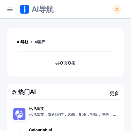
AI导航
AI导航
ai国产
共
0
页
0
条
热门AI
更多
讯飞绘文
讯飞绘文，集AI写作，选题，配图，排版，润色，发布等功能为一体的智能创作平台。通用稿件30分钟生成，深度稿件效率翻番。应用于企业公众号，头条，新闻、等场景。释放
Colourlab.ai