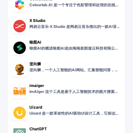
Colourlab.AI 是一个专注于色彩管理和处理的在线平台。Colourlab.AI 平台旨在为创意专业人士提供先进的色彩工具和解决方案。虽然具体功能细节有
X Studio
网易云音乐·X Studio 是网易云音乐推出的一款AI音乐创作工具。网易云音乐·X Studio 工具旨在为音乐创作者提供一个智能化的创作平台，结合了人工智能
咻图AI
咻图AI的概述咻图AI是由海南星图速云科技有限公司开发的一款面向影楼的摄影后期AI修图软件。该软件利用AI人脸识别和先进的图像算法，旨在帮助影楼摄影师快速高效地
逆向狮
逆向狮，一个人工智能的AI网站。汇集智能问答，绘画，图片处理，知识库训练，论文写作等AI应用。人类思维写作我们的ai模型能按人类正常写作习惯和思维，从分析到构思
imaiger
imAIger 这个工具是基于人工智能技术的图片搜索工具，专门用来搜索数百万张由先进的人工智能技术生成的艺术作品和图片。只需简单描述您想要的图像，您就可以开启一
Uizard
Uizard 是一款革命性的AI驱动UI设计工具，它标志着用户界面设计领域的一个重要里程碑。作为世界上首个AI UI设计工具，Uizard 旨在为设计师和开发者
ChatGPT